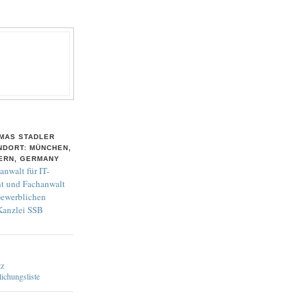
MAS STADLER
NDORT: MÜNCHEN,
ERN, GERMANY
anwalt für IT-
t und Fachanwalt
Gewerblichen
 Kanzlei SSB
tz
lichungsliste