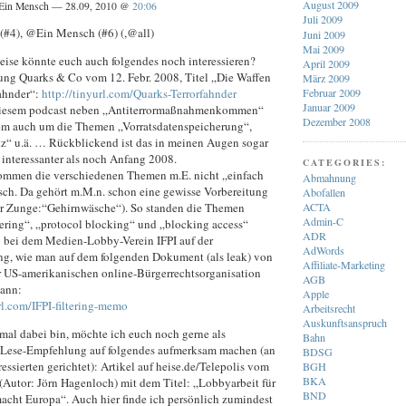
August 2009
Ein Mensch — 28.09, 2010 @
20:06
Juli 2009
(#4), @Ein Mensch (#6) (,@all)
Juni 2009
Mai 2009
ise könnte euch auch folgendes noch interessieren?
April 2009
g Quarks & Co vom 12. Febr. 2008, Titel „Die Waffen
März 2009
Februar 2009
Fahnder“:
http://tinyurl.com/Quarks-Terrorfahnder
Januar 2009
 diesem podcast neben „Antiterrormaßnahmenkommen“
Dezember 2008
em auch um die Themen „Vorratsdatenspeicherung“,
“ u.ä. … Rückblickend ist das in meinen Augen sogar
 interessanter als noch Anfang 2008.
CATEGORIES:
mmen die verschiedenen Themen m.E. nicht „einfach
Abmahnung
isch. Da gehört m.M.n. schon eine gewisse Vorbereitung
Abofallen
ACTA
er Zunge:“Gehirnwäsche“). So standen die Themen
Admin-C
tering“, „protocol blocking“ und „blocking access“
ADR
6 bei dem Medien-Lobby-Verein IFPI auf der
AdWords
g, wie man auf dem folgenden Dokument (als leak) von
Affiliate-Marketing
er US-amerikanischen online-Bürgerrechtsorganisation
AGB
ann:
Apple
rl.com/IFPI-filtering-memo
Arbeitsrecht
Auskunftsanspruch
nmal dabei bin, möchte ich euch noch gerne als
Bahn
 Lese-Empfehlung auf folgendes aufmerksam machen (an
BDSG
eressierten gerichtet): Artikel auf heise.de/Telepolis vom
BGH
BKA
(Autor: Jörn Hagenloch) mit dem Titel: „Lobbyarbeit für
BND
macht Europa“. Auch hier finde ich persönlich zumindest