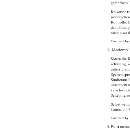
gefährliche 
Ich würde ti
weitergehen
Kontrolle. 
dem Prinzip
nicht etwa d
Comment by c
‚Machwerk‘
Sofern die 
schwierig, 
unterstützt 
Sperren spr
Studienmach
untersucht 
verschwinde
Seiten herau
Selbst wenn
kommt ein F
Comment by
Es ist mein