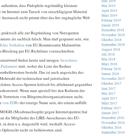
Juni 2019
t außerdem, dass Pädophile regelmäßig kleinere
Mai 2019
April 2019
 im Internet zum Tausch von einschlägigem Material
März 2019
 Austausch nicht primär über das frei zugängliche Web
Februar 2019
Januar 2019
Dezember 2018
h praktisch alle zur Begründung von Netzsperren
November 2018
ente als sachlich falsch. Man darf gespannt sein, wie
Oktober 2018
September 2018
uf
das Vorhaben
von EU-Kommissarin Malmström
August 2018
ss-Blocking per EU-Richtlinie vorzuschreiben.
Juli 2018
Mai 2018
ienentwurf finden heute und morgen
Ausschuss-
März 2018
-Parlament
statt, wobei die Liste der Redner
Februar 2018
rrbefürworten besteht. Das ist auch angesichts des
Januar 2018
 Mehrzahl der technischen und juristischen
November 2017
Oktober 2017
olchen Access-Sperren kritisch bis ablehnend gegenüber
Juni 2017
merkenswert. Wenn man speziell bei den Rednern der
Mai 2017
h Vertretern von Bürgerrechtsorganisationen sucht,
April 2017
ee
von EDRi
der einzige Name sein, der einem auffällt.
März 2017
Februar 2017
 MOGIS (Missbrauchsopfer gegen Internetsperren) hat
Januar 2017
an die Mitglieder des LIBE-Ausschusses des EU-
Dezember 2016
November 2016
t, in dem u.a. dargestellt wird, weshalb Access-
Oktober 2016
Opfersicht nicht zu befürworten sind.
September 2016