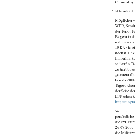
Comment by 
@JoyntSoft 
Möglicherwe
WDR, Sendun
der Terror-
Es geht in
unter ander
„BKA-Gesetz
noch’n Tick
Immerhin ko
so“ auf’n T
zu (mit bös
„content fil
bereits 200
Tagesordnun
der Seite d
EFF sehen k
http://tinyu
Weil ich ei
persönliche
die evt. Int
26.07.2007 
die Militär