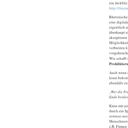
ein rückblic
http://tiny
Rhetorische
eine digita
eigentlich a
überhaupt e
akzeptieren
Möglichkeit
verbreiten 
vorgeheuche
Wie schafft
Prohibitor
Auch wenn m
lesen bekom
ebenfalls zu
„Wer die Fr
Ende beides
Kann mir je
durch ein S
sowieso noch
Menschenwür
z.B. Firmen 