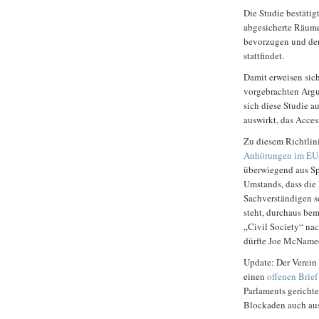
Die Studie bestätig
abgesicherte Räume
bevorzugen und der
stattfindet.
Damit erweisen sic
vorgebrachten Argum
sich diese Studie a
auswirkt, das Acce
Zu diesem Richtlin
Anhörungen im EU
überwiegend aus Spe
Umstands, dass die
Sachverständigen s
steht, durchaus be
„Civil Society“ nac
dürfte Joe McNam
Update: Der Verein
einen
offenen Brief
Parlaments gerichte
Blockaden auch aus 