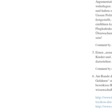
Argumentati
widerlegen:
und haben e
Unsere Poli
festgestellt
einführen k
Flughafenkon
Überwachung
sein!
Comment by 
Einen „neue
Kinder und 
dazustehe
Comment by c
Am Rande di
Gefahren“ a
bewirkten H
wissenschaf
http://www.
lexikon-der
http://www.