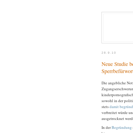
28.9.10
Neue Studie b
Sperrbefürwort
Die angebliche Not
Zugangserschwerung
kinderpornografisc
sowohl in der poli
stets
damit begründ
verbreitet würde u
ausgetrocknet werd
In der
Begründung