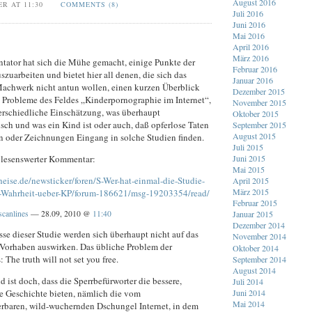
August 2016
ER AT 11:30
COMMENTS (8)
Juli 2016
Juni 2016
Mai 2016
April 2016
März 2016
ator hat sich die Mühe gemacht, einige Punkte der
Februar 2016
szuarbeiten und bietet hier all denen, die sich das
Januar 2016
achwerk nicht antun wollen, einen kurzen Überblick
Dezember 2015
e Probleme des Feldes „Kinderpornographie im Internet“,
November 2015
terschiedliche Einschätzung, was überhaupt
Oktober 2015
sch und was ein Kind ist oder auch, daß opferlose Taten
September 2015
August 2015
en oder Zeichnungen Eingang in solche Studien finden.
Juli 2015
Juni 2015
n lesenswerter Kommentar:
Mai 2015
heise.de/newsticker/foren/S-Wer-hat-einmal-die-Studie-
April 2015
März 2015
e-Wahrheit-ueber-KP/forum-186621/msg-19203354/read/
Februar 2015
scanlines
— 28.09, 2010 @
11:40
Januar 2015
Dezember 2014
se dieser Studie werden sich überhaupt nicht auf das
November 2014
orhaben auswirken. Das übliche Problem der
Oktober 2014
: The truth will not set you free.
September 2014
August 2014
 ist doch, dass die Sperrbefürworter die bessere,
Juli 2014
Juni 2014
e Geschichte bieten, nämlich die vom
Mai 2014
erbaren, wild-wuchernden Dschungel Internet, in dem