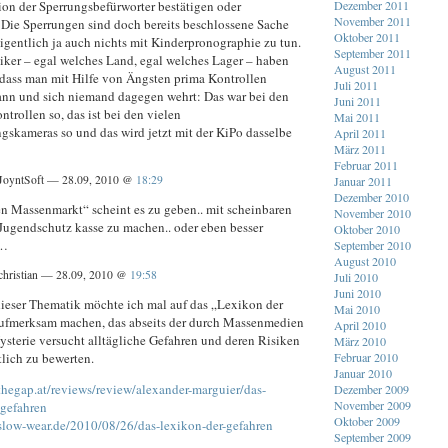
Dezember 2011
on der Sperrungsbefürworter bestätigen oder
November 2011
 Die Sperrungen sind doch bereits beschlossene Sache
Oktober 2011
igentlich ja auch nichts mit Kinderpronographie zu tun.
September 2011
tiker – egal welches Land, egal welches Lager – haben
August 2011
, dass man mit Hilfe von Ängsten prima Kontrollen
Juli 2011
ann und sich niemand dagegen wehrt: Das war bei den
Juni 2011
trollen so, das ist bei den vielen
Mai 2011
skameras so und das wird jetzt mit der KiPo dasselbe
April 2011
März 2011
Februar 2011
JoyntSoft — 28.09, 2010 @
18:29
Januar 2011
Dezember 2010
n Massenmarkt“ scheint es zu geben.. mit scheinbaren
November 2010
Jugendschutz kasse zu machen.. oder eben besser
Oktober 2010
n…
September 2010
August 2010
hristian — 28.09, 2010 @
19:58
Juli 2010
Juni 2010
eser Thematik möchte ich mal auf das „Lexikon der
Mai 2010
ufmerksam machen, das abseits der durch Massenmedien
April 2010
ysterie versucht alltägliche Gefahren und deren Risiken
März 2010
Februar 2010
tlich zu bewerten.
Januar 2010
thegap.at/reviews/review/alexander-marguier/das-
Dezember 2009
November 2009
-gefahren
Oktober 2009
slow-wear.de/2010/08/26/das-lexikon-der-gefahren
September 2009