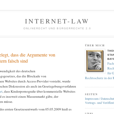
INTERNET-LAW
ONLINERECHT UND BÜRGERRECHTE 2.0
ÜBER MICH
THO
elegt, dass die Argumente von
STA
BAY
ern falsch sind
Fach
Rech
wendigkeit des deutschen
für 
sgesetzes, das die Blockade von
Rechtsschutz in der
hen Websites durch Access-Provider vorsieht, wurde
tischen Disksussion als auch im Gesetzgebungsverfahren
et
, dass Kinderpornografie über kommerzielle Websites
SEITEN
nd es insoweit einen Massenmarkt gäbe, der
Impressum / Datenschu
en müsse.
Vortrags- und Veröffent
des ersten Gesetzesentwurfs vom 05.05.2009 hieß es
LINKS