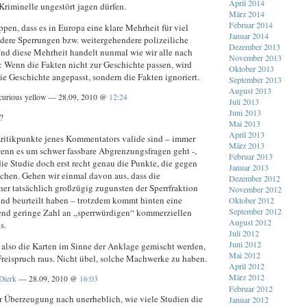
April 2014
Kriminelle ungestört jagen dürfen.
März 2014
Februar 2014
ppen, dass es in Europa eine klare Mehrheit für viel
Januar 2014
dere Sperrungen bzw. weitergehendere polizeiliche
Dezember 2013
Und diese Mehrheit handelt nunmal wie wir alle nach
November 2013
: Wenn die Fakten nicht zur Geschichte passen, wird
Oktober 2013
ie Geschichte angepasst, sondern die Fakten ignoriert.
September 2013
August 2013
urious yellow — 28.09, 2010 @
12:24
Juli 2013
Juni 2013
?
Mai 2013
April 2013
Kritikpunkte jenes Kommentators valide sind – immer
März 2013
wenn es um schwer fassbare Abgrenzungsfragen geht -,
Februar 2013
die Studie doch erst recht genau die Punkte, die gegen
Januar 2013
echen. Gehen wir einmal davon aus, dass die
Dezember 2012
er tatsächlich großzügig zugunsten der Sperrfraktion
November 2012
und beurteilt haben – trotzdem kommt hinten eine
Oktober 2012
September 2012
nd geringe Zahl an „sperrwürdigen“ kommerziellen
August 2012
s.
Juli 2012
Juni 2012
 also die Karten im Sinne der Anklage gemischt werden,
Mai 2012
reispruch raus. Nicht übel, solche Machwerke zu haben.
April 2012
März 2012
Dierk
— 28.09, 2010 @
16:03
Februar 2012
er Überzeugung nach unerheblich, wie viele Studien die
Januar 2012