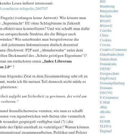
BSI
kendes Lesen äußerst interessant:
Bundestag
url.com/heise-telepolis-260707
Bürgerrechte
Bushido
 Frage(n) (verlangen keine Antwort): Wie könnte man
BVerfG
le „Supermacht“ EU ohne Schlagbäume in Zukunft
BVerwG
m effektivsten kontrollieren? Und wie schafft man dafür
Censilia
ine entsprechende Struktur, die die Bürger auch
China
 würden? Wie unterbindet man beispielsweise die
Cookies
 daß jedermann Informationen dinfach dezentral
Corona
Creative Commons
kann (Stichwort: P2P und „Abmahnwahn“ unter dem
Datenbankschutz
lten Deckmantel des „Schutz geistigen Eigentums“)?
Datenschutz
„Index Librorum
 man am einfachsten einen
Demokratie
um 2.0“
?
DENIC
Designschutz
an folgendes Zitat in dem Zusammenhang sehr oft zu
DigiProtect
mt, werde ich für meinen Teil dennoch nicht müde es
Domainpfändung
 platzieren:
Domains
DSGVO
eiheit aufgibt um Sicherheit zu gewinnen, der wird am
E-Commerce
 verlieren.“
E-Mail
eBay
mand freundlicherweise verraten, wie man es schafft
eBooks
perren von irgendwelchen web-Seiten (die vermutlich
eco
EGMR
 woanders gespiegelt verfügbar sind (?) ) die
ELENA
de der Opfer ernsthaft zu verteidigen? Warum können
England
international zusammenarbeiten, Politiker und Polizei