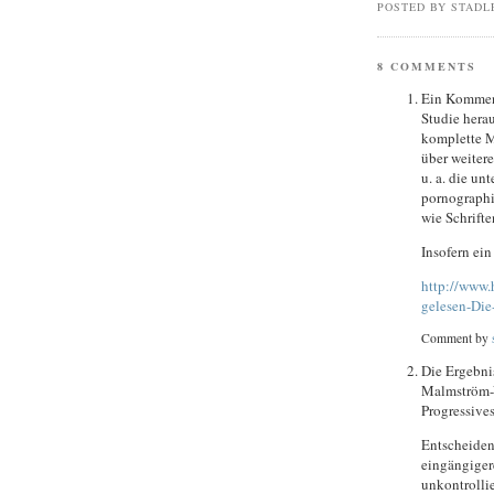
POSTED BY STADL
8 COMMENTS
Ein Komment
Studie herau
komplette M
über weiter
u. a. die un
pornographi
wie Schrift
Insofern ei
http://www.
gelesen-Di
Comment by
Die Ergebnis
Malmström-V
Progressives
Entscheidend
eingängiger
unkontrolli