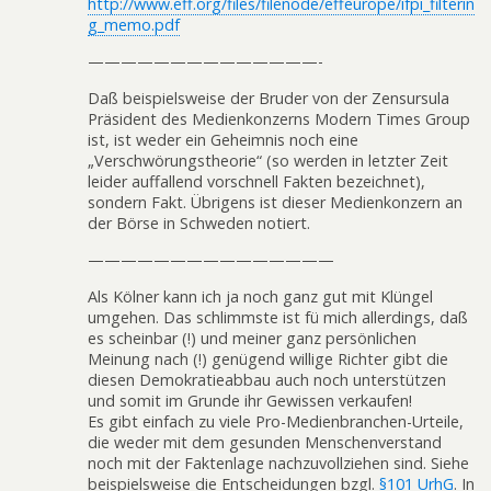
http://www.eff.org/files/filenode/effeurope/ifpi_filterin
g_memo.pdf
——————————————-
Daß beispielsweise der Bruder von der Zensursula
Präsident des Medienkonzerns Modern Times Group
ist, ist weder ein Geheimnis noch eine
„Verschwörungstheorie“ (so werden in letzter Zeit
leider auffallend vorschnell Fakten bezeichnet),
sondern Fakt. Übrigens ist dieser Medienkonzern an
der Börse in Schweden notiert.
———————————————
Als Kölner kann ich ja noch ganz gut mit Klüngel
umgehen. Das schlimmste ist fü mich allerdings, daß
es scheinbar (!) und meiner ganz persönlichen
Meinung nach (!) genügend willige Richter gibt die
diesen Demokratieabbau auch noch unterstützen
und somit im Grunde ihr Gewissen verkaufen!
Es gibt einfach zu viele Pro-Medienbranchen-Urteile,
die weder mit dem gesunden Menschenverstand
noch mit der Faktenlage nachzuvollziehen sind. Siehe
beispielsweise die Entscheidungen bzgl.
§101 UrhG
. In