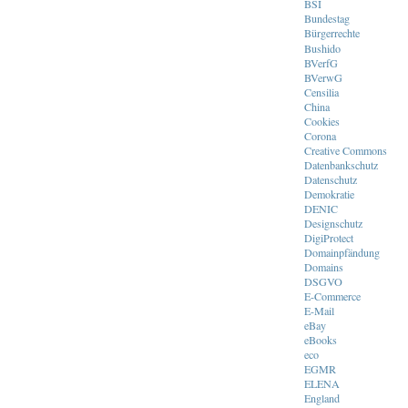
BSI
Bundestag
Bürgerrechte
Bushido
BVerfG
BVerwG
Censilia
China
Cookies
Corona
Creative Commons
Datenbankschutz
Datenschutz
Demokratie
DENIC
Designschutz
DigiProtect
Domainpfändung
Domains
DSGVO
E-Commerce
E-Mail
eBay
eBooks
eco
EGMR
ELENA
England