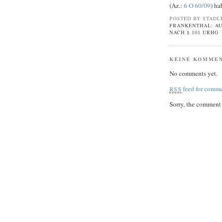
(Az.:
6 O 60/09
) ha
POSTED BY STADL
FRANKENTHAL: A
NACH § 101 URHG
KEINE KOMME
No comments yet.
feed for comme
RSS
Sorry, the comment f