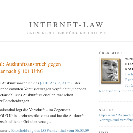
INTERNET-LAW
ONLINERECHT UND BÜRGERRECHTE 2.0
ÜBER MICH
THO
l: Auskunftsanspruch gegen
STA
BAY
der nach § 101 UrhG
Fach
Rech
e Auskunftsanspruch des
§ 101 Abs. 2, 9 UrhG
, der
für 
ter bestimmten Voraussetzungen verpflichtet, über den
Rechtsschutz in der
netanschlusses Auskunft zu erteilen, war schon
er Entscheidungen.
nkenthal legt die Vorschrift – im Gegensatz
SEITEN
Impressum / Datenschu
OLG Köln – sehr restriktiv aus und hat die Auskunft
Vortrags- und Veröffent
erschiedlichen Gründen versagt.
nswerte
Entscheidung des LG Frankenthal vom 06.03.09
LINKS