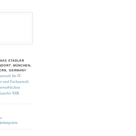
MAS STADLER
NDORT: MÜNCHEN,
ERN, GERMANY
anwalt für IT-
t und Fachanwalt
Gewerblichen
 Kanzlei SSB
tz
lichungsliste